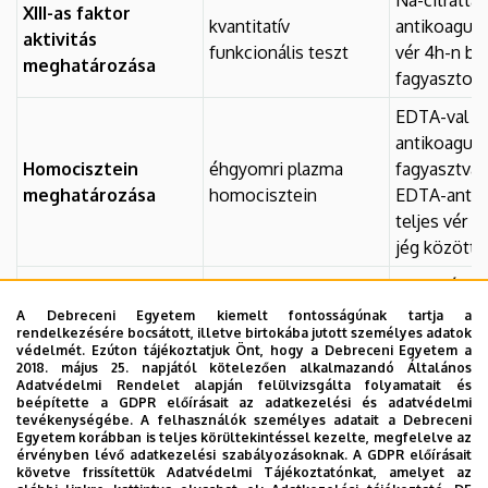
XIII-as faktor
kvantitatív
antikoagulál
aktivitás
funkcionális teszt
vér 4h-n bel
meghatározása
fagyasztott
EDTA-val
antikoagulá
Homocisztein
éhgyomri plazma
fagyasztva,
meghatározása
homocisztein
EDTA-antik
teljes vér 2
jég között
Na-citráttal
PAI-1 szint
antikoagulál
A Debreceni Egyetem kiemelt fontosságúnak tartja a
aktivitás
rendelkezésére bocsátott, illetve birtokába jutott személyes adatok
meghatározás
vér 4h-n bel
védelmét. Ezúton tájékoztatjuk Önt, hogy a Debreceni Egyetem a
fagyasztott
2018. május 25. napjától kötelezően alkalmazandó Általános
Adatvédelmi Rendelet alapján felülvizsgálta folyamatait és
Na-citráttal
beépítette a GDPR előírásait az adatkezelési és adatvédelmi
tevékenységébe. A felhasználók személyes adatait a Debreceni
von Willebrand
kvantitatív
antikoagulál
Egyetem korábban is teljes körültekintéssel kezelte, megfelelve az
antigén szint
immunesszé
vér 4h-n bel
érvényben lévő adatkezelési szabályozásoknak. A GDPR előírásait
követve frissítettük Adatvédelmi Tájékoztatónkat, amelyet az
fagyasztott