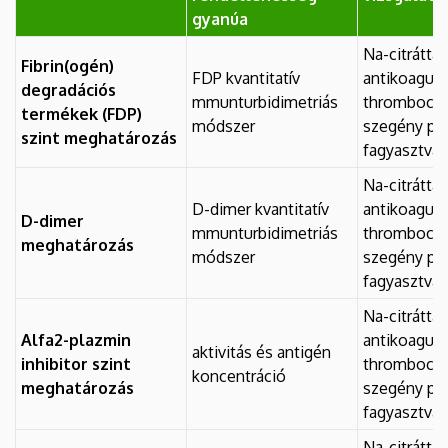
gyanúa
Na-citráttal
Fibrin(ogén)
FDP kvantitatív
antikoagulá
degradációs
mmunturbidimetriás
thrombocyt
termékek (FDP)
módszer
szegény pl
szint meghatározás
fagyasztva
Na-citráttal
D-dimer kvantitatív
antikoagulá
D-dimer
mmunturbidimetriás
thrombocyt
meghatározás
módszer
szegény pl
fagyasztva
Na-citráttal
Alfa2-plazmin
antikoagulá
aktivitás és antigén
inhibitor szint
thrombocyt
koncentráció
meghatározás
szegény pl
fagyasztva
Na-citráttal