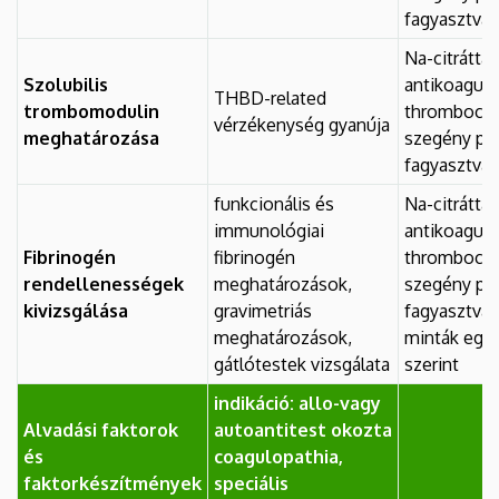
fagyasztva
Na-citráttal
Szolubilis
antikoagulá
THBD-related
trombomodulin
thrombocyt
vérzékenység gyanúja
meghatározása
szegény pl
fagyasztva
funkcionális és
Na-citráttal
immunológiai
antikoagulá
Fibrinogén
fibrinogén
thrombocyt
rendellenességek
meghatározások,
szegény pl
kivizsgálása
gravimetriás
fagyasztva,
meghatározások,
minták egy
gátlótestek vizsgálata
szerint
indikáció: allo-vagy
Alvadási faktorok
autoantitest okozta
és
coagulopathia,
faktorkészítmények
speciális