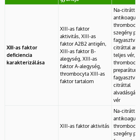
Na-citráttal
antikoagulá
thrombocyt
XIII-as faktor
szegény pl
aktivitás, XIII-as
fagyasztva,
faktor A2B2 antigén,
XIII-as faktor
citráttal an
XIII-as faktor B-
deficiencia
teljes vér, 
alegység, XIII-as
karakterizálása
thrombocyt
faktor A-alegység,
preparátum
thrombocyta XIII-as
fagyasztva,
faktor tartalom
citráttal
alvadásgátol
vér
Na-citráttal
antikoagulá
XIII-as faktor aktivitás
thrombocyt
szegény pl