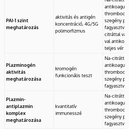
antikoagulá
thrombocyt
aktivitás és antigén
PAI-1 szint
szegény pl
koncentráció, 4G/5G
meghatározás
fagyasztva 
polimorfizmus
citráttal v
val antikoag
teljes vér
Na-citráttal
Plazminogén
antikoagulá
kromogén
aktivitás
thrombocyt
funkcionális teszt
meghatározása
szegény pl
fagyasztva
Na-citráttal
Plazmin-
antikoagulá
antiplazmin
kvantitatív
thrombocyt
komplex
immunesszé
szegény pl
meghatározása
fagyasztva