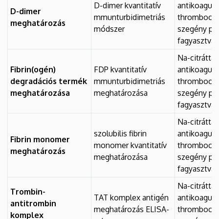
D-dimer kvantitatív
antikoagulá
D-dimer
mmunturbidimetriás
thrombocyt
meghatározás
módszer
szegény pl
fagyasztva
Na-citráttal
Fibrin(ogén)
FDP kvantitatív
antikoagulá
degradációs termék
mmunturbidimetriás
thrombocyt
meghatározása
meghatározása
szegény pl
fagyasztva
Na-citráttal
szolubilis fibrin
antikoagulá
Fibrin monomer
monomer kvantitatív
thrombocyt
meghatározás
meghatározása
szegény pl
fagyasztva
Na-citráttal
Trombin-
TAT komplex antigén
antikoagulá
antitrombin
meghatározás ELISA-
thrombocyt
komplex