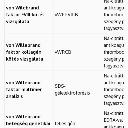
Na-citráttal
von Wilebrand
antikoagulá
faktor FVIII-kötés
vWF:FVIIIB
thrombocyt
vizsgálata
szegény pl
fagyasztva
Na-citráttal
von Willebrand
antikoagulá
faktor kollagén
vWF:CB
thrombocyt
kötés vizsgálata
szegény pl
fagyasztva
Na-citráttal
von Willebrand
antikoagulá
SDS-
faktor multimer
thrombocyt
gélelektroforézis
analízis
szegény pl
fagyasztva
Na-citráttal
von Willebrand
EDTA-val
betegség genetikai
teljes gén
antikoagulál