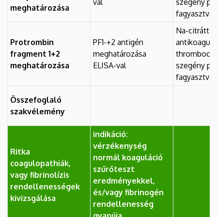
val
szegény pl
meghatározása
fagyasztva
Na-citráttal
Protrombin
PF1-+2 antigén
antikoagulá
fragment 1+2
meghatározása
thrombocyt
meghatározása
ELISA-val
szegény pl
fagyasztva
Összefoglaló
szakvélemény
indikáció:
vérzékenység
Ritka
normál koaguláció
coagulopathiák,
szűrőteszt
vagy fibrinolízis
eredményekkel,
rendellenességek
és/vagy fibrinogén
kivizsgálása
rendellenesség
gyanúja