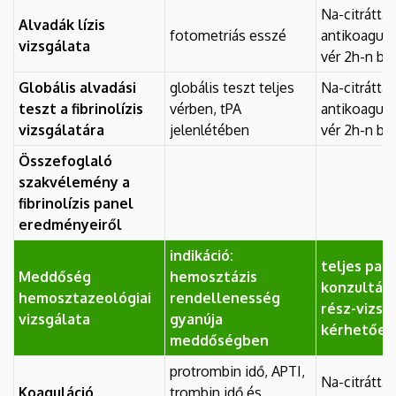
Na-citráttal
Alvadák lízis
fotometriás esszé
antikoagulál
vizsgálata
vér 2h-n bel
Globális alvadási
globális teszt teljes
Na-citráttal
teszt a fibrinolízis
vérben, tPA
antikoagulál
vizsgálatára
jelenlétében
vér 2h-n bel
Összefoglaló
szakvélemény a
fibrinolízis panel
eredményeiről
indikáció:
teljes pan
Meddőség
hemosztázis
konzultáci
hemosztazeológiai
rendellenesség
rész-vizsg
vizsgálata
gyanúja
kérhetőek
meddőségben
protrombin idő, APTI,
Na-citráttal
Koaguláció
trombin idő és