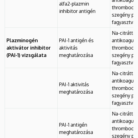
alfa2-plazmin
thrombocyt
inhibitor antigén
szegény pl
fagyasztva
Na-citráttal
Plazminogén
PAI-1 antigén és
antikoagulá
aktivátor inhibitor
aktivitás
thrombocyt
(PAI-1) vizsgálata
meghatározása
szegény pl
fagyasztva
Na-citráttal
antikoagulá
PAI-1 aktivitás
thrombocyt
meghatározása
szegény pl
fagyasztva
Na-citráttal
antikoagulá
PAI-1 antigén
thrombocyt
meghatározása
szegény pl