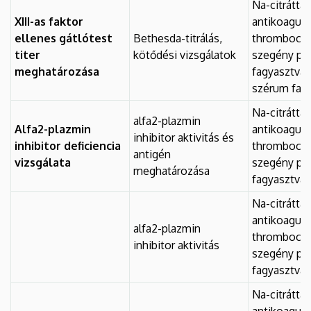
Na-citráttal
XIII-as faktor
antikoagulá
ellenes gátlótest
Bethesda-titrálás,
thrombocyt
titer
kötődési vizsgálatok
szegény pl
meghatározása
fagyasztva, 
szérum fag
Na-citráttal
alfa2-plazmin
Alfa2-plazmin
antikoagulá
inhibitor aktivitás és
inhibitor deficiencia
thrombocyt
antigén
vizsgálata
szegény pl
meghatározása
fagyasztva
Na-citráttal
antikoagulá
alfa2-plazmin
thrombocyt
inhibitor aktivitás
szegény pl
fagyasztva
Na-citráttal
antikoagulá