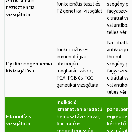
Antitrombin
funkcionális teszt és
szegény pl
rezisztencia
F2 genetikai vizsgálat
fagyasztva 
vizsgálata
citráttal v
val antikoag
teljes vér
Na-citráttal
funkcionális és
antikoagulá
immunológiai
thrombocyt
Dysfibrinogenaemia
fibrinogén
szegény pl
kivizsgálása
meghatározások,
fagyasztva 
FGA, FGB és FGG
citráttal v
genetikai vizsgálata
val antikoag
teljes vér
indikáció:
ismeretlen eredetű
panelben 
Fibrinolízis
hemosztázis zavar,
egyedileg 
vizsgálata
fibrinolízis
kérhető
rendellenesség
vizsgálato