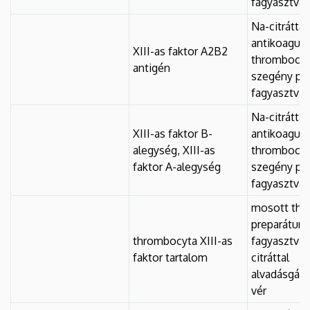
fagyasztva
Na-citráttal
antikoagulá
XIII-as faktor A2B2
thrombocyt
antigén
szegény pl
fagyasztva
Na-citráttal
XIII-as faktor B-
antikoagulá
alegység, XIII-as
thrombocyt
faktor A-alegység
szegény pl
fagyasztva
mosott thr
preparátum
thrombocyta XIII-as
fagyasztva,
faktor tartalom
citráttal
alvadásgátol
vér