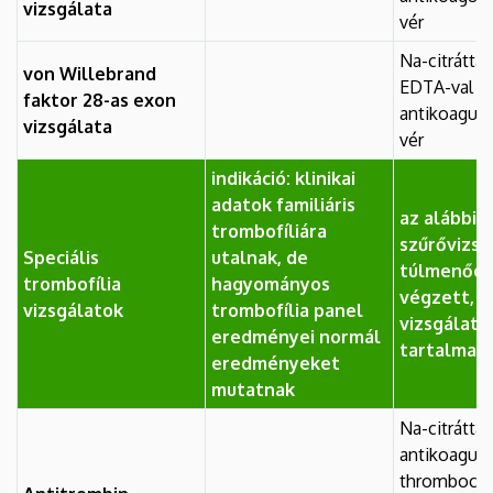
vizsgálata
vér
Na-citráttal
von Willebrand
EDTA-val
faktor 28-as exon
antikoagulál
vizsgálata
vér
indikáció: klinikai
adatok familiáris
az alábbi l
trombofíliára
szűrővizs
Speciális
utalnak, de
túlmenőe
trombofília
hagyományos
végzett, sp
vizsgálatok
trombofília panel
vizsgálato
eredményei normál
tartalmaz
eredményeket
mutatnak
Na-citráttal
antikoagulá
thrombocyt