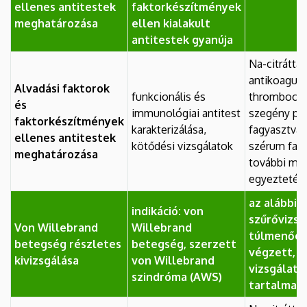
ellenes antitestek
faktorkészítmények
meghatározása
ellen kialakult
antitestek gyanúja
Na-citráttal
antikoagulá
Alvadási faktorok
funkcionális és
thrombocyt
és
immunológiai antitest
szegény pl
faktorkészítmények
karakterizálása,
fagyasztva, 
ellenes antitestek
kötődési vizsgálatok
szérum fagy
meghatározása
további min
egyeztetés 
az alábbi l
indikáció: von
szűrővizs
Von Willebrand
Willebrand
túlmenőe
betegség részletes
betegség, szerzett
végzett, sp
kivizsgálása
von Willebrand
vizsgálato
szindróma (AWS)
tartalmaz