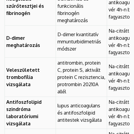
antikoagulál
szűrőtesztjei és
funkcionális
vér 4h-n bel
fibrinogén
fibrinogén
fagyasztott
meghatározás
Na-citráttal
D-dimer kvantitatív
D-dimer
antikoagulál
mmunturbidimetriás
meghatározás
vér 4h-n bel
módszer
fagyasztott
antitrombin, protein
Na-citráttal
Veleszületett
C, protein S, aktivált
antikoagulál
trombofília
protein C rezisztencia,
vér 4h-n bel
vizsgálata
protrombin 20210A
fagyasztott
allél
Antifoszfolipid
Na-citráttal
lupus anticoagulans
szindróma
antikoagulál
és antifoszfolipid
laboratóriumi
vér 4h-n bel
antitestek vizsgálata
vizsgálata
fagyasztott
Na-citráttal