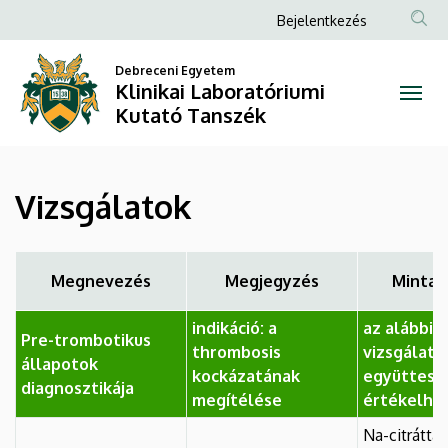
Vizsgálatok
Ugrás
Anonim
Bejelentkezés
a
Felhasználói
|
tartalomra
Debreceni Egyetem
fiók
Klinikai Laboratóriumi
Klinikai
menüje
Kutató Tanszék
Laboratóriumi
Kutató
Vizsgálatok
Tanszék
Megnevezés
Megjegyzés
Minta 
indikáció: a
az alábbi 
Pre-trombotikus
thrombosis
vizsgálatai
állapotok
kockázatának
együttese
diagnosztikája
megítélése
értékelhe
Na-citráttal