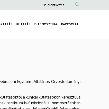
Anonim
Bejelentkezés
Felhasználói
fiók
OKTATÁS
KUTATÁS
DIAGNOSZTIKA
KAPCSOLAT
menüje
Fő
navigáció
a Debreceni Egyetem Általános Orvostudományi
kutatásoktól a klinikai kutatásokon keresztül a
inek strukturális-funkcionális, hemosztázisban
 koordinátori, vagy közreműködői feladatokat,