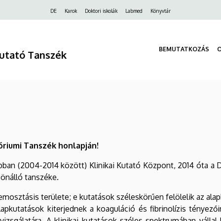
Felső
DE
Karok
Doktori iskolák
Labmed
Könyvtár
navigáció
BEMUTATKOZÁS
Kutató Tanszék
tóriumi Tanszék honlapján!
rábban (2004-2014 között) Klinikai Kutató Központ, 2014 óta 
 önálló tanszéke.
hemosztásis területe; e kutatások széleskörűen felölelik az alap
apkutatások kiterjednek a koaguláció és fibrinolízis tényező
vizsgálatára. A klinikai kutatások széles spektrumában vállal