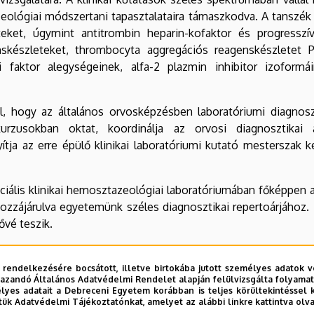
ológiai módszertani tapasztalataira támaszkodva. A tanszék
eket, úgymint antitrombin heparin-kofaktor és progresszív
skészleteket, thrombocyta aggregációs reagenskészletet P
si faktor alegységeinek, alfa-2 plazmin inhibitor izofor
 hogy az általános orvosképzésben laboratóriumi diagnosztik
rzusokban oktat, koordinálja az orvosi diagnosztikai a
yítja az erre épülő klinikai laboratóriumi kutató mesterszak 
iális klinikai hemosztazeológiai laboratóriumában főképpen a
 hozzájárulva egyetemünk széles diagnosztikai repertoárjához
ővé teszik.
sainkat, kutató-és oktatómunkánk, valamint betegellátó 
z e-learning felületen bővebben elérhetőek (
https://elearning
 rendelkezésére bocsátott, illetve birtokába jutott személyes adatok v
azandó Általános Adatvédelmi Rendelet alapján felülvizsgálta folyamata
stb.) a Laboratóriumi Medicina honlapján (
https://labmed.unide
yes adatait a Debreceni Egyetem korábban is teljes körültekintéssel 
 betegellátással kapcsolatos megkeresések esetén készséggel 
tük Adatvédelmi Tájékoztatónkat, amelyet az alábbi linkre kattintva olv