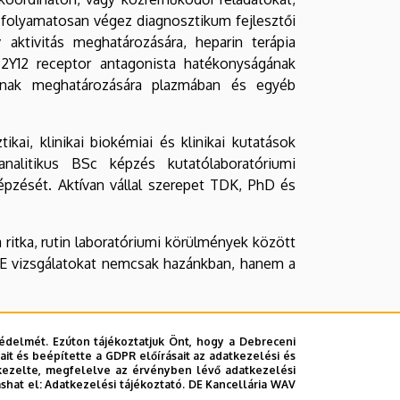
 folyamatosan végez diagnosztikum fejlesztői
 aktivitás meghatározására, heparin terápia
2Y12 receptor antagonista hatékonyságának
máinak meghatározására plazmában és egyéb
ai, klinikai biokémiai és klinikai kutatások
nalitikus BSc képzés kutatólaboratóriumi
képzését. Aktívan vállal szerepet TDK, PhD és
 ritka, rutin laboratóriumi körülmények között
. E vizsgálatokat nemcsak hazánkban, hanem a
tevékenységünk főbb elemeit. Az oktatással
.med.unideb.hu/
), a diagnosztikai tevékenység
édelmét. Ezúton tájékoztatjuk Önt, hogy a Debreceni
it és beépítette a GDPR előírásait az adatkezelési és
b.hu/
) is megtalálhatóak. Tevékenységeinkkel
kezelte, megfelelve az érvényben lévő adatkezelési
állunk rendelkezésre.
ashat el:
Adatkezelési tájékoztató.
DE Kancellária WAV