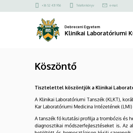
Köszöntő
Ugrás
Felső
+36 52 431 956
Telefonkönyv
e-mail
a
kapcsolat
|
tartalomra
menü
Klinikai
Debreceni Egyetem
Klinikai Laboratóriumi 
Laboratóriumi
Kutató
Köszöntő
Tanszék
Tisztelettel köszöntjük a Klinikai Labora
A Klinikai Laboratóriumi Tanszék (KLKT), ko
Kar Laboratóriumi Medicina Intézetének (LMI)
A tanszék fő kutatási profilja a trombózis és 
diagnosztikai módszerfejlesztéseket is. Az al
betöltött és hemosztázison kívüli szerepeik 