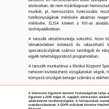
elsősorban, de nem kizárólagosan hemosztaze
munkát, pl. hemosztázis funkcionális teszt
hatékonyságának mérésére alkalmas reagen
mérésére, ELISA kiteket a XIII-as alvadá
tesfolyadékokban.
A tanszék oktatómunkája sokszínű. Azon túl,
témakörökben kötelező és választható ku
specializációjának számos tantárgyát és irán
egyéb tehetséggondozó programokban.
A tanszék munkatársai a Klinikai Központ Spec
nehezen kivitelezhető vizsgálatokat végzik,
környező országok betegei számára is elérhet
A honlapon böngészve megtalálják munkatár
kapcsolatos, hallgatóknak szóló tudnivalók a
A Debreceni Egyetem kiemelt fontosságúnak tartja a
Egyetem a 2018. május 25. napjától kötelezően alkalm
részletei (kérőlapok, logisztikai tudnivalók, 
adatvédelmi tevékenységébe. A felhasználók személ
kapcsolatos kérdésekben, kollaborációs, vagy
szabályozásoknak. A GDPR előírásait követve frissítet
Központ