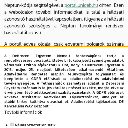
Neptun-kódja segítségével a
portal.unideb.hu
címen. Ezen
a weboldalon további információkat is talál a hálózati
azonosító használatával kapcsolatban. (Ugyanez a hálózati
azonosító szükséges a Neptun tanulmányi rendszer
használatához is.)
A portál egyes oldalai csak egyetemi polgárok számára
érhetők el, így amennyiben ezeket a tartalmakat is
A Debreceni Egyetem kiemelt fontosságúnak tartja a
szeretné megtekinteni, kérjük jelentkezzen be hálózati
rendelkezésére bocsátott, illetve birtokába jutott személyes adatok
azonosítója segítségével. A hitelesítési folyamat SSL
védelmét. Ezúton tájékoztatjuk Önt, hogy a Debreceni Egyetem a
2018. május 25. napjától kötelezően alkalmazandó Általános
titkosított csatornán keresztül történik, így
Adatvédelmi Rendelet alapján felülvizsgálta folyamatait és
felhasználóneve és jelszava nem kerülhet illetéktelen
beépítette a GDPR előírásait az adatkezelési és adatvédelmi
tevékenységébe. A felhasználók személyes adatait a Debreceni
kezekbe.
Egyetem korábban is teljes körültekintéssel kezelte, megfelelve az
érvényben lévő adatkezelési szabályozásoknak. A GDPR előírásait
Letölthető állományok olvasásához szükséges
követve frissítettük Adatvédelmi Tájékoztatónkat, amelyet az
alábbi linkre kattintva olvashat el:
Adatkezelési tájékoztató.
DE
program
Kancellária WAV Központ
További információk
Az Acrobat típusú fájlok megnyitásához és
megjelenítéséhez szükséges ingyenes programot - ha
Nélkülözhetetlen sütik