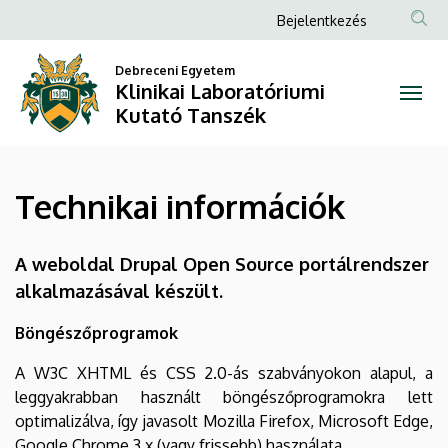
Technikai
Ugrás
Anonim
Bejelentkezés
a
Felhasználói
információk
tartalomra
Debreceni Egyetem
fiók
Klinikai Laboratóriumi
|
menüje
Kutató Tanszék
Klinikai
Laboratóriumi
Technikai információk
Kutató
Tanszék
A weboldal Drupal Open Source portálrendszer
alkalmazásával készült.
Böngészőprogramok
A W3C XHTML és CSS 2.0-ás szabványokon alapul, a
leggyakrabban használt böngészőprogramokra lett
optimalizálva, így javasolt Mozilla Firefox, Microsoft Edge,
Google Chrome 3.x (vagy frissebb) használata.