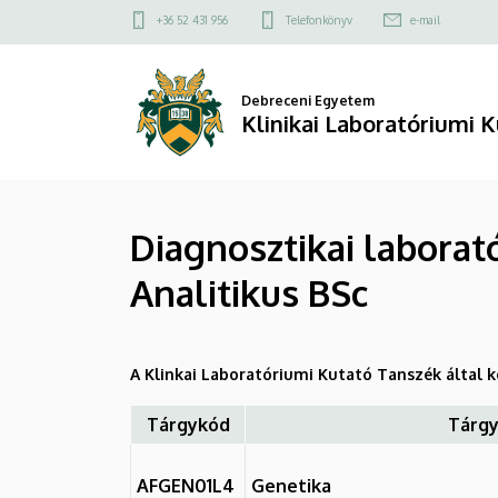
Diagnosztikai
Ugrás
Felső
+36 52 431 956
Telefonkönyv
e-mail
a
kapcsolat
laboratóriumi
tartalomra
menü
analitikus
Debreceni Egyetem
Klinikai Laboratóriumi 
specializáció
-
Diagnosztikai laborató
Orvosi
Analitikus BSc
diagnosztikai
Analitikus
A Klinkai Laboratóriumi Kutató Tanszék által 
BSc
|
Tárgykód
Tárg
Klinikai
AFGEN01L4
Genetika