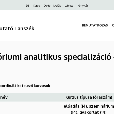
Felső
DE
Karok
Doktori iskolák
Labmed
Könyvtár
navigáció
BEMUTATKOZÁS
Kutató Tanszék
riumi analitikus specializáció 
koordinált kötelező kurzusok
ynév
Kurzus típusa (óraszám)
előadás (14), szeminárium
(14), gyakorlat (14)