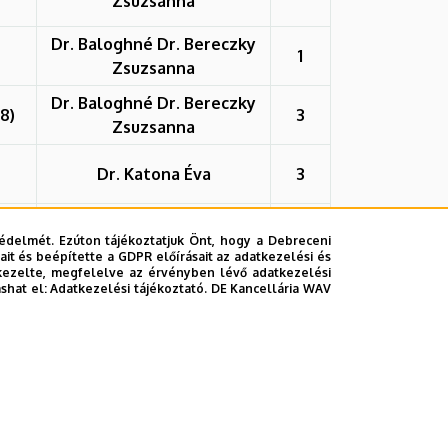
Zsuzsanna
Dr. Baloghné Dr. Bereczky
1
Zsuzsanna
Dr. Baloghné Dr. Bereczky
8)
3
Zsuzsanna
Dr. Katona Éva
3
20
édelmét. Ezúton tájékoztatjuk Önt, hogy a Debreceni
it és beépítette a GDPR előírásait az adatkezelési és
kezelte, megfelelve az érvényben lévő adatkezelési
ashat el:
Adatkezelési tájékoztató.
DE Kancellária WAV