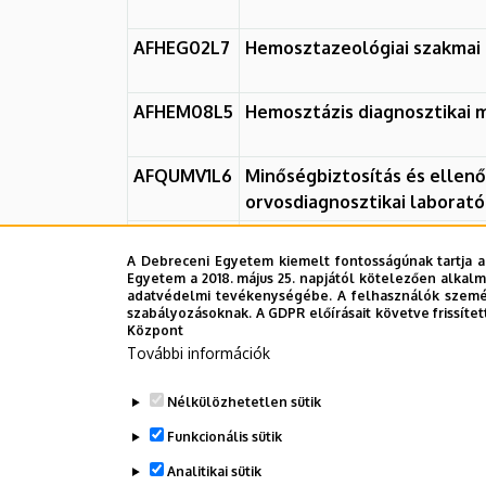
Laboratóriumi
AFHEG02L7
Hemosztazeológiai szakmai 
Kutató
Tanszék
AFHEM08L5
Hemosztázis diagnosztikai
AFQUMV1L6
Minőségbiztosítás és ellenő
orvosdiagnosztikai laborat
AFSZKV1L8
Szakdolgozat készítése
A Debreceni Egyetem kiemelt fontosságúnak tartja a
Egyetem a 2018. május 25. napjától kötelezően alkalm
adatvédelmi tevékenységébe. A felhasználók személ
szabályozásoknak. A GDPR előírásait követve frissítet
Legutóbbi frissítés:
2023. 09. 12. 12:34
Központ
További információk
Nélkülözhetetlen sütik
Funkcionális sütik
Analitikai sütik