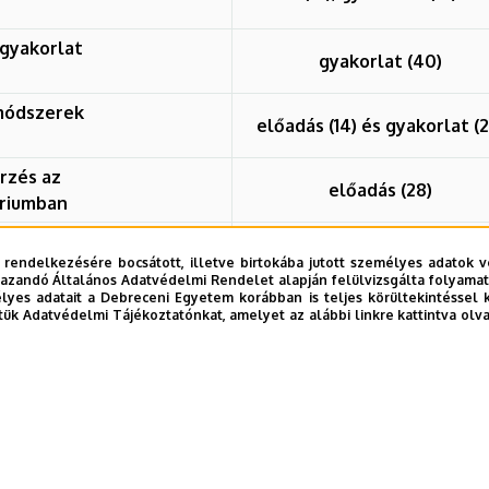
gyakorlat
gyakorlat (40)
 módszerek
előadás (14) és gyakorlat (2
rzés az
előadás (28)
óriumban
gyakorlat (340)
 rendelkezésére bocsátott, illetve birtokába jutott személyes adatok v
azandó Általános Adatvédelmi Rendelet alapján felülvizsgálta folyamata
yes adatait a Debreceni Egyetem korábban is teljes körültekintéssel 
tük Adatvédelmi Tájékoztatónkat, amelyet az alábbi linkre kattintva olv