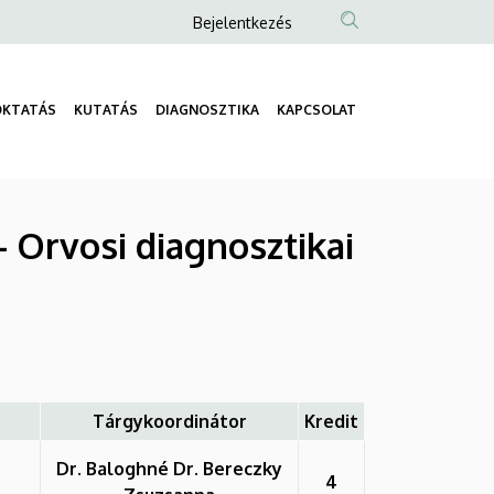
Anonim
Bejelentkezés
Felhasználói
fiók
OKTATÁS
KUTATÁS
DIAGNOSZTIKA
KAPCSOLAT
menüje
Fő
navigáció
- Orvosi diagnosztikai
Tárgykoordinátor
Kredit
Dr. Baloghné Dr. Bereczky
4